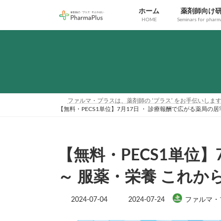
コ
ナ
ホーム
薬剤師向け
ン
ビ
HOME
Seminars for pharma
テ
ゲ
ン
ー
ツ
シ
へ
ョ
ス
ン
キ
に
ッ
移
プ
動
ファルマ・プラスは、薬剤師の ‘プラス’ をお手伝いしま
【無料・PECS1単位】7月17日 ・ 診療報酬で広がる薬局
【無料・PECS1単位
～ 服薬・栄養 これ
最
2024-07-04
2024-07-24
ファルマ・
終
更