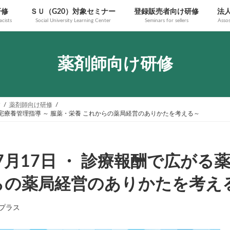
研修
ＳＵ（G20）対象セミナー
登録販売者向け研修
法
cists
Social University Learning Center
Seminars for sellers
Assos
薬剤師向け研修
す
薬剤師向け研修
の居宅療養管理指導 ～ 服薬・栄養 これからの薬局経営のありかたを考える～
】7月17日 ・ 診療報酬で広が
からの薬局経営のありかたを考え
プラス