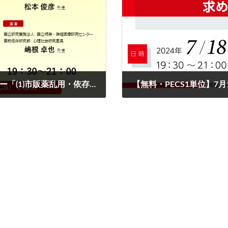
【無料・PECS1単位】7月16日 Web セミナー「(1)市販薬乱用・依存の実態と治療上の課題／(2)ドラッグストアにおける市販薬乱用防止活動」
2024-07-04