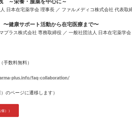
践 ～栄養・服薬を中心に～
人 日本在宅薬学会 理事長 ／ ファルメディコ株式会社 代表取
 〜健康サポート活動から在宅医療まで〜
プラス株式会社 専務取締役 ／ 一般社団法人 日本在宅薬学会
（手数料無料）
harma-plus.info/faq-collaboration/
催）のページに遷移します）
共催））