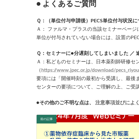
● よくあるご質問
Ｑ：（単位付与申請後）PECS単位付与状況
Ａ： ファルマ・プラスの当該セミナーページ
単位が付与されていない場合には、設置のPE
Ｑ：セミナーに●分遅刻してしまいました ／
Ａ：私どものセミナーは、日本薬剤師研修セン
（
https://www.jpec.or.jp/download/pecs_riy
要項には「開催時刻の最初から受講し、最後
センターの要項について、ご理解の上、ご受
●その他のご不明な点は、
注意事項並びによ
前の記事