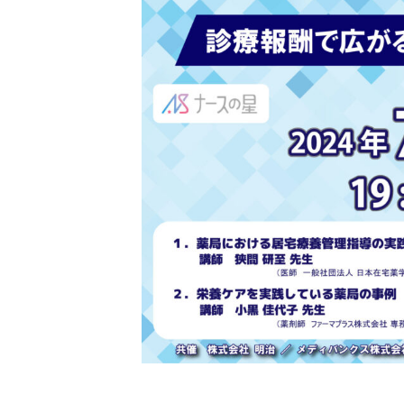
新
日
時
: