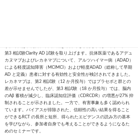
● セミナー要旨
認知症の治療は困難を極め、有効な治療薬がないのも現状です。
近年、認知症治療薬にアミロイドβ（Aβ）プラークを減少させる新
たなクラスが登場しました。また認知症との関わりにおいて欠か
せないBPSD（認知症の行動・心理症状）のマネジメントも重要で
す。今回は、先日、米国に続き本邦でも承認されたレカネマブの
第3 相試験Clarity AD 試験を取り上げます。抗体医薬であるアデュ
カヌマブおよびレカネマブについて、アルツハイマー病（ADAD）
による軽度認知障害（MCIMCI）および軽度ADAD（総称して早期
AD と定義）患者に対する有効性と安全性が検討されてきました。
レカネマブは、第2 相試験（12 か月投与）ではプラセボと群との
差が示せませんでしたが、第3 相試験（18 か月投与）では、脳内
のAβ 蓄積が減少し、臨床認知症評価（CDRCDR）の増悪が27% 抑
制されることが示されました。一方で、有害事象も多く認められ
ています。バイアスが排除された、信頼性の高い結果を得ること
ができるRCT の長所と短所、得られたエビデンスの読み方の基本
を学びながら、参加者自身でも考えることができるようになるた
めのセミナーです。