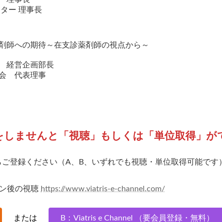
ー 理事長
剤師への期待～在支診薬剤師の視点から～
 経営企画部長
 代表理事
をしませんと「視聴」もしくは「単位取得」が
らご登録ください（A、B、いずれでも視聴・単位取得可能です
グイン後の視聴
https://www.viatris-e-channel.com/
または
B：Viatris e Channel （要会員登録・無料）