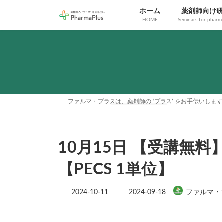
コ
ナ
ホーム
薬剤師向け
ン
ビ
HOME
Seminars for pharma
テ
ゲ
ン
ー
ツ
シ
へ
ョ
ス
ン
キ
に
ッ
移
プ
動
ファルマ・プラスは、薬剤師の ‘プラス’ をお手伝いしま
10月15日 【受講無料
【PECS 1単位】
最
2024-10-11
2024-09-18
ファルマ・
終
更
新