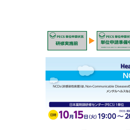
日
時
: