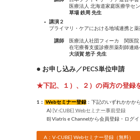
医療法人 北海道家庭医療学センタ
草場 鉄周 先生
講演２
プライマリ・ケアにおける地域連携と薬
講師
医療法人社団フィーカ 関医院
在宅療養支援診療所薬剤師連絡会
大須賀 悠子 先生
● お申し込み／PECS単位申請
★下記、１）、２）の両方の登録
1：
Webセミナー登録
：下記のいずれかかか
A)
[V-CUBE] Webセミナー事前登録
B) Viatris e Channelから会員登録・ロ
A：V-CUBE] Webセミナー登録（無料）