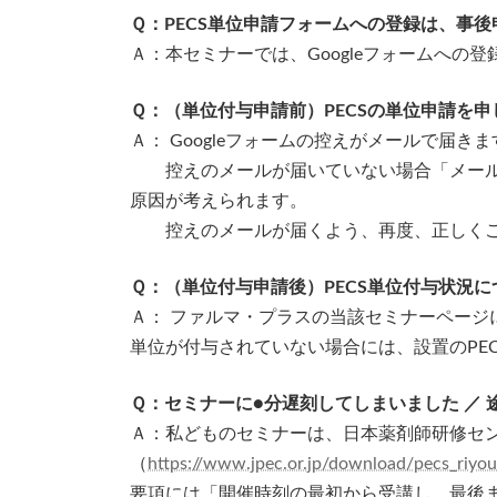
Ｑ：PECS単位申請フォームへの登録は、事
Ａ：本セミナーでは、Googleフォームへの
Ｑ：（単位付与申請前）PECSの単位申請を
Ａ： Googleフォームの控えがメールで届
控えのメールが届いていない場合「メールア
原因が考えられます。
控えのメールが届くよう、再度、正しくご
Ｑ：（単位付与申請後）PECS単位付与状況
Ａ： ファルマ・プラスの当該セミナーページ
単位が付与されていない場合には、設置のPE
Ｑ：セミナーに●分遅刻してしまいました ／
Ａ：私どものセミナーは、日本薬剤師研修セン
（
https://www.jpec.or.jp/download/pecs_riy
要項には「開催時刻の最初から受講し、最後