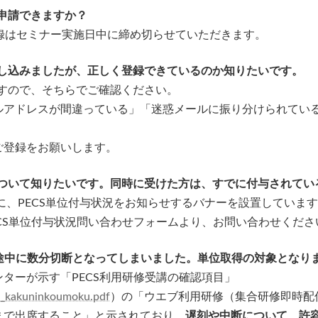
後申請できますか？
登録はセミナー実施日中に締め切らせていただきます。
申し込みましたが、正しく登録できているのか知りたいです。
きますので、そちらでご確認ください。
ドレスが間違っている」「迷惑メールに振り分けられている
登録をお願いします。
について知りたいです。同時に受けた方は、すでに付与されて
に、PECS単位付与状況をお知らせするバナーを設置していま
CS単位付与状況問い合わせフォームより、お問い合わせくださ
 途中に数分切断となってしまいました。単位取得の対象となり
ターが示す「PECS利用研修受講の確認項目」
ou_kakuninkoumoku.pdf
）の「ウエブ利用研修（集合研修即時配
まで出席すること」と示されており、
遅刻や中断について、許