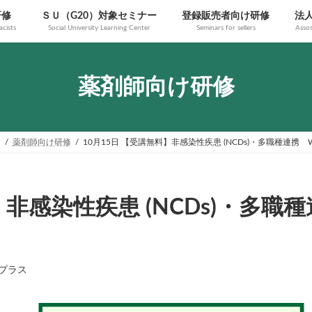
研修
ＳＵ（G20）対象セミナー
登録販売者向け研修
法
cists
Social University Learning Center
Seminars for sellers
Assos
薬剤師向け研修
す
薬剤師向け研修
10月15日 【受講無料】非感染性疾患 (NCDs)・多職種連携 W
】非感染性疾患 (NCDs)・多職
プラス