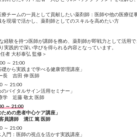
医療チームの一員として貢献したい薬剤師：医師や他の医療従
識を現場で活かし、薬剤師としてのスキルを高めたい方
な経験を持つ医師が講師を務め、薬剤師が即戦力として活用で
り実践的で深い学びを得られる内容となっています。
者 大杉泰弘 監修＞
0 ～ 21:00
基礎から実践まで学べる健康管理講座」
長 吉田 伸 医師
 ～ 21:00
めのバイタルサイン活用セミナー」
学 近藤 敬太 医師
 ～ 21:00
のための患者中心ケア講座」
客員講師 溝江 篤 医師
 ～ 21:00
ス入門：医師の視点を活かす実践講座」