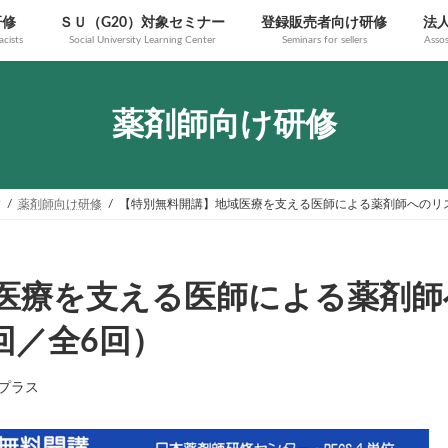
研修
ＳＵ（G20）対象セミナー
登録販売者向け研修
法
cists
Social University Learning Center
Seminars for sellers
Assos
薬剤師向け研修
す
薬剤師向け研修
【特別無料開講】地域医療を支える医師による薬剤師へのリスキ
医療を支える医師による薬剤師
3回／全6回）
プラス