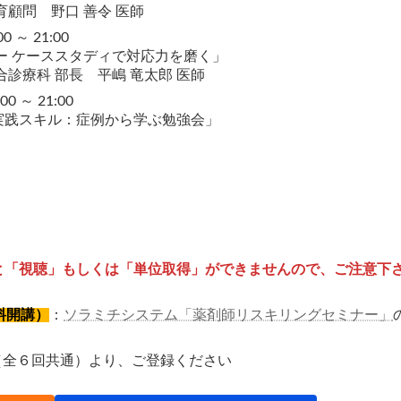
顧問 野口 善令 医師
 ～ 21:00
ー ケーススタディで対応力を磨く」
診療科 部長 平嶋 竜太郎 医師
 ～ 21:00
実践スキル：症例から学ぶ勉強会」
と「視聴」もしくは「単位取得」ができませんので、ご注意下
料開講）
：
ソラミチシステム「薬剤師リスキリングセミナー」
（全６回共通）より、ご登録ください