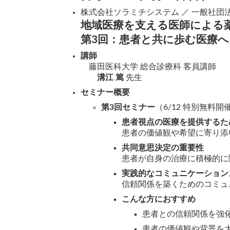
株式会社ソラミチシステム ／ 一般社
地域医療を支える医師による
第3回：患者と共に歩む医療
講師
藤田医科大学 総合診療科 客員講師
溝江 篤
先生
セミナー概要
第3回セミナー
（6/12 特別無料開
患者視点の医療を提供するた
患者の価値観や希望に寄り添
共同意思決定の重要性
患者が自身の治療に積極的に
実践的なコミュニケーション
信頼関係を築くためのコミュ
こんな方におすすめ
患者との信頼関係を強
患者の価値観や背景を