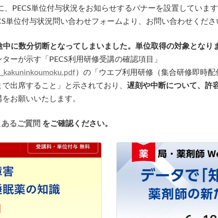
に、PECS単位付与状況をお知らせするバナーを設置していま
CS単位付与状況問い合わせフォームより、お問い合わせくださ
 途中に数分切断となってしまいました。単位取得の対象となり
ターが示す「PECS利用研修受講の確認項目」
ou_kakuninkoumoku.pdf
）の「ウエブ利用研修（集合研修即時配
まで出席すること」と示されており、
遅刻や中断について、許
講をお願いいたします。
くあるご質問
をご確認ください。