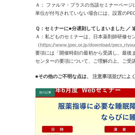
Ａ： ファルマ・プラスの当該セミナーページ
単位が付与されていない場合には、設置のPE
Ｑ：セミナーに●分遅刻してしまいました ／
Ａ：私どものセミナーは、日本薬剤師研修セン
（
https://www.jpec.or.jp/download/pecs_riy
要項には「開催時刻の最初から受講し、最後
センターの要項について、ご理解の上、ご受
●その他のご不明な点は、
注意事項並びによ
前の記事