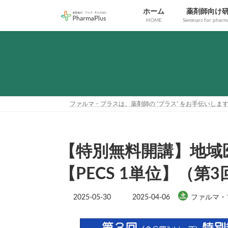
コ
ナ
ホーム
薬剤師向け
ン
ビ
HOME
Seminars for pharma
テ
ゲ
ン
ー
ツ
シ
へ
ョ
ス
ン
キ
に
ッ
移
プ
動
ファルマ・プラスは、薬剤師の ‘プラス’ をお手伝いしま
【特別無料開講】地域
【PECS 1単位】（第
最
2025-05-30
2025-04-06
ファルマ・
終
更
新