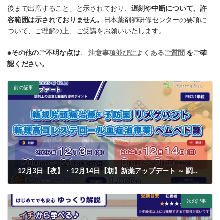
後まで出席すること」と示されており、
遅刻や中断について、許
容範囲は示されておりません。
日本薬剤師研修センターの要項に
ついて、ご理解の上、ご受講をお願いいたします。
●その他のご不明な点は、
注意事項並びによくあるご質問
をご確
認ください。
前の記事
12月3日【夜】・12月14日【朝】新薬アップデート ～ 調剤上の注意と服薬指導のポイント「リメゲパント／ベムペド酸」【PECS1単位】
2025-11-12
次の記事