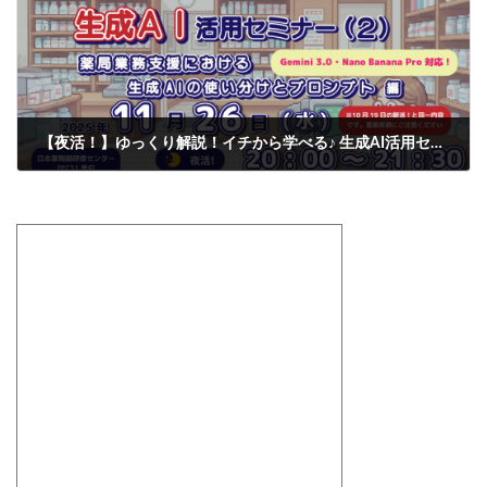
【夜活！】ゆっくり解説！イチから学べる♪ 生成AI活用セミナー（２） ～ 薬局業務支援における生成AIの使い分け ★ Gemini 3.0 ・ Nano Banana Pro 対応！ 【PECS1単位】
2025-11-10