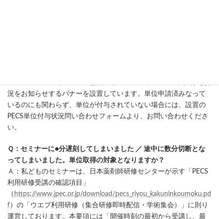
しく登録できているのか知りたいです。
Ａ： 報告フォームへの回答は慎重に行ない、送信前に確認の上、
送信ください
Ｑ：（単位付与申請後）PECS単位付与状況について知りたいで
す。同時に受けた方は、すでに付与されているが、自分がまだの
ようです。
Ａ： ファルマ・プラスの当該セミナーページに、PECS単位付与状
況をお知らせするバナーを設置しています。単位申請済みなって
いるのにも関わらず、単位が付与されていない場合には、設置の
PECS単位付与状況問い合わせフォームより、お問い合わせくださ
い。
Ｑ：セミナーに●分遅刻してしまいました ／ 途中に数分切断とな
ってしまいました。単位取得の対象となりますか？
Ａ：私どものセミナーは、日本薬剤師研修センターが示す「PECS
利用研修受講の確認項目」
（
https://www.jpec.or.jp/download/pecs_riyou_kakuninkoumoku.pd
f
）の「ウエブ利用研修（集合研修即時配信・学術集会）」に則り
運営しております。本要項には「開催時刻の最初から受講し、最